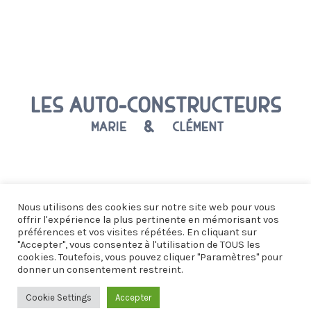
Copyright ©
2025
Agence Colibri
Tous droits réservés Petite
Nous utilisons des cookies sur notre site web pour vous
offrir l'expérience la plus pertinente en mémorisant vos
maison minimaliste en bois.
préférences et vos visites répétées. En cliquant sur
"Accepter", vous consentez à l'utilisation de TOUS les
cookies. Toutefois, vous pouvez cliquer "Paramètres" pour
donner un consentement restreint.
Cookie Settings
Accepter