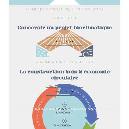
PERMIS DE CONSTRUIRE
,
PLANIFICATION ET
CONCEPTION
Concevoir un projet bioclimatique
READ MORE
PLANIFICATION ET CONCEPTION
La construction bois & économie
circulaire
READ MORE