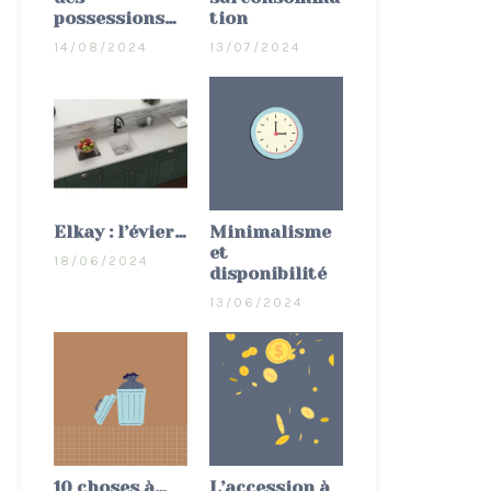
possessions…
tion
14/08/2024
13/07/2024
Elkay : l’évier…
Minimalisme
et
18/06/2024
disponibilité
13/06/2024
10 choses à…
L’accession à