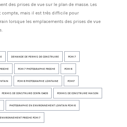
ent des prises de vue sur le plan de masse. Les
ompte, mais il est très difficile pour
errain lorsque les emplacements des prises de vue
e.
RE
DEMANDE DE PERMIS DE CONSTRUIRE
PCMI 7
PROCHE
PCMI 7 PHOTOGRAPHIE PROCHE
PCMI 8
INTAIN
PCMI 8 PHOTOGRAPHIE LOINTAINE
PCMI7
PERMIS DE CONSTRUIRE CERFA 13409
PERMIS DE CONSTRUIRE MAISON
E
PHOTOGRAPHIE EN ENVIRONNEMENT LOINTAIN PCMI 8
ENVIRONNEMENT PROCHE PCMI 7