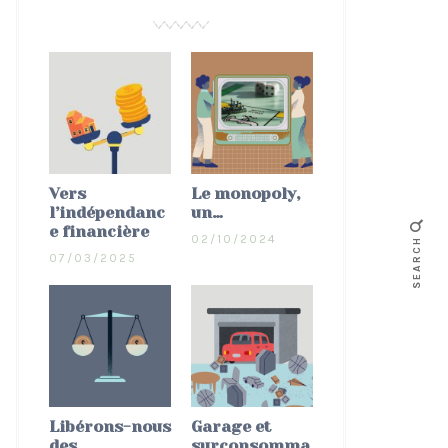
Vers
Le monopoly,
l’indépendanc
un…
e financière
02/10/2024
SEARCH
07/03/2025
Libérons-nous
Garage et
des
surconsomma