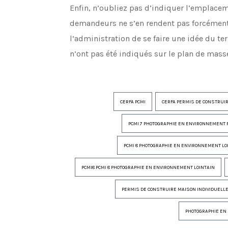
Enfin, n’oubliez pas d’indiquer l’emplacem
demandeurs ne s’en rendent pas forcément c
l’administration de se faire une idée du t
n’ont pas été indiqués sur le plan de mass
CERFA PCMI
CERFA PERMIS DE CONSTRUI
PCMI 7 PHOTOGRAPHIE EN ENVIRONNEMENT 
PCMI 8 PHOTOGRAPHIE EN ENVIRONNEMENT LO
PCMI8 PCMI 8 PHOTOGRAPHIE EN ENVIRONNEMENT LOINTAIN
PERMIS DE CONSTRUIRE MAISON INDIVIDUELL
PHOTOGRAPHIE EN 