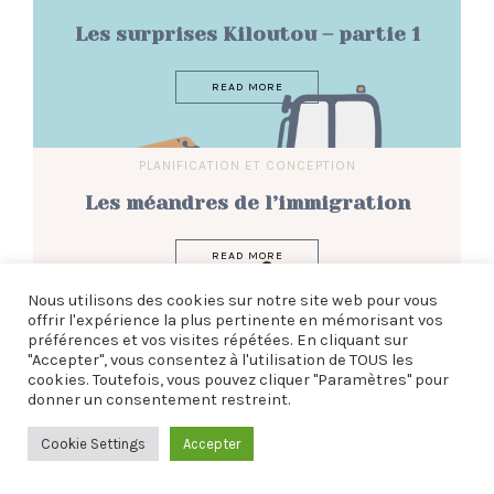
Les surprises Kiloutou – partie 1
READ MORE
PLANIFICATION ET CONCEPTION
Les méandres de l’immigration
READ MORE
Nous utilisons des cookies sur notre site web pour vous
offrir l'expérience la plus pertinente en mémorisant vos
CONSTRUCTION DURABLE
,
ÉCOCONSTRUCTION
,
préférences et vos visites répétées. En cliquant sur
"Accepter", vous consentez à l'utilisation de TOUS les
PLANIFICATION ET CONCEPTION
cookies. Toutefois, vous pouvez cliquer "Paramètres" pour
donner un consentement restreint.
Je me chauffe
Cookie Settings
Accepter
READ MORE