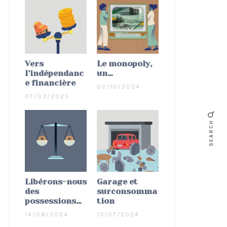
Vers
Le monopoly,
l’indépendanc
un…
e financière
02/10/2024
07/03/2025
SEARCH
Libérons-nous
Garage et
des
surconsomma
possessions…
tion
14/08/2024
13/07/2024