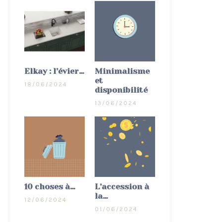
Elkay : l’évier…
Minimalisme
et
18/06/2024
disponibilité
13/06/2024
10 choses à…
L’accession à
la…
12/06/2024
01/06/2024