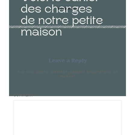
READ MORE
Leave a Reply
Your email address will not be published. Required fields are
marked
*
COMMENT *