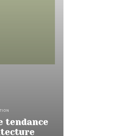
PTION
e tendance
itecture