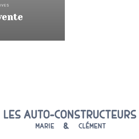
IVES
vente